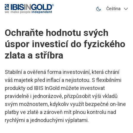
IBIS InGold | Vaše zlaté řešení
Čeština
Ochraňte hodnotu svých
úspor investicí do fyzického
zlata a stříbra
Stabilní a ověřená forma investování, která chrání
váš majetek před inflací a nejistotou. S flexibilními
produkty od IBIS InGold můžete investovat
pravidelně i jednorázově, přizpůsobit výši vkladů
svým možnostem, kdykoliv využít bezpečné on-line
platby ve zlatě a zároveň mít plnou kontrolu nad
rychlými a jednoduchými výplatami.