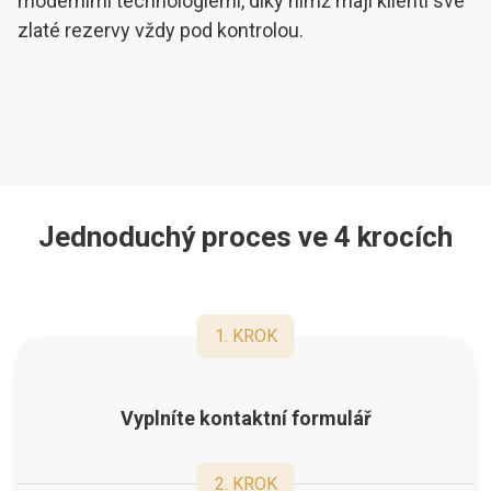
moderními technologiemi, díky nimž mají klienti své
zlaté rezervy vždy pod kontrolou.
Jednoduchý proces ve 4 krocích
1
.
KROK
Vyplníte kontaktní formulář
2
.
KROK