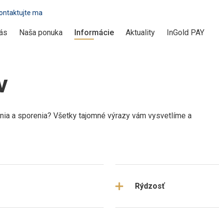
ontaktujte ma
ás
Naša ponuka
Informácie
Aktuality
InGold PAY
v
ania a sporenia? Všetky tajomné výrazy vám vysvetlíme a
Rýdzosť