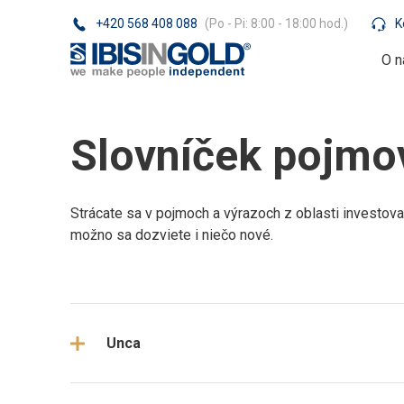
+420 568 408 088
(Po - Pi: 8:00 - 18:00 hod.)
K
O n
Slovníček pojmo
Strácate sa v pojmoch a výrazoch z oblasti investov
možno sa dozviete i niečo nové.
Unca