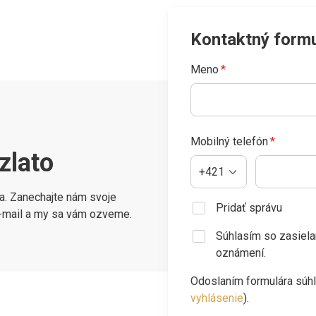
Kontaktný formu
Meno
*
Mobilný telefón
*
zlato
+421
ma. Zanechajte nám svoje
Pridať správu
e-mail a my sa vám ozveme.
Súhlasím so zasiela
oznámení.
Odoslaním formulára súh
vyhlásenie
).