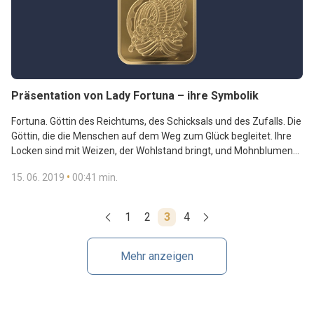
Präsentation von Lady Fortuna – ihre Symbolik
Fortuna. Göttin des Reichtums, des Schicksals und des Zufalls. Die
Göttin, die die Menschen auf dem Weg zum Glück begleitet. Ihre
Locken sind mit Weizen, der Wohlstand bringt, und Mohnblumen
verziert, die Wachstum symbolisieren. Sie hält ein Füllhorn in der
•
15. 06. 2019
00:41 min.
Hand, ein Instrument des Reichtums. Hinter sich verbirgt sie ein
Rad, das Schicksal und Gerechtigkeit bedeutet, die sie am Ende
immer bringt. Und das stärkste Symbol? Ihre Hände. Die
1
2
3
4
repräsentieren das Teilen und die Kraft, die das Beschenken
anderer bringt.
Mehr anzeigen