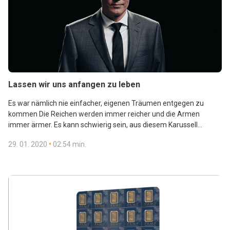
Lassen wir uns anfangen zu leben
Es war nämlich nie einfacher, eigenen Träumen entgegen zu
kommen Die Reichen werden immer reicher und die Armen
immer ärmer. Es kann schwierig sein, aus diesem Karussell
herauszukommen. Wir helfen Ihnen weiter! Erfahren Sie, wie Sie
•
29. 01. 2020
02:54 min.
Ihr Geld geschickt sparen, damit es selbst verdient.
Praktischerweise können Sie aufhören, Finanzen zu.