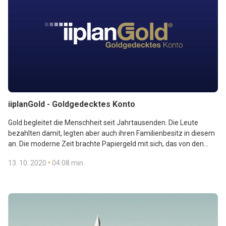
iiplanGold - Goldgedecktes Konto
Gold begleitet die Menschheit seit Jahrtausenden. Die Leute
bezahlten damit, legten aber auch ihren Familienbesitz in diesem
an. Die moderne Zeit brachte Papiergeld mit sich, das von den
Zentralbanken gedruckt wurde. Dieses ist durch nichts gedeckt
•
13. 10. 2020
04:08 min.
und verliert ständig seinen Wert. Sie können dies verhindern,
indem Sie zu Anlagegold zurückkehren...