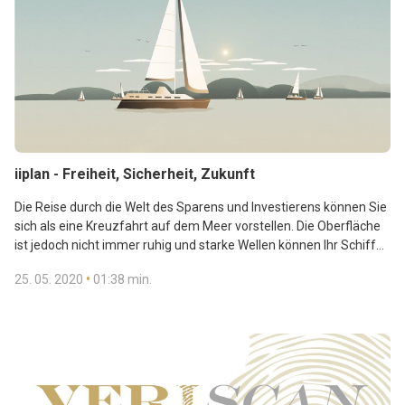
iiplan - Freiheit, Sicherheit, Zukunft
Die Reise durch die Welt des Sparens und Investierens können Sie
sich als eine Kreuzfahrt auf dem Meer vorstellen. Die Oberfläche
ist jedoch nicht immer ruhig und starke Wellen können Ihr Schiff
zum Sinken bringen. Deshalb wäre es angebracht, einen Hafen zu
•
25. 05. 2020
01:38 min.
finden, wo Sie den Sturm überstehen ... Mit iiplan können Sie Ihre
eigene sichere Reserve schaffen, die Ihre Investitionen und
Ersparnisse sichert. Wie funktioniert iiplan?