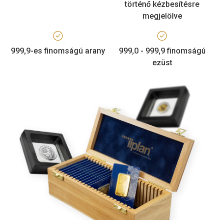
történő kézbesítésre
megjelölve
999,9-es finomságú arany
999,0 - 999,9 finomságú
ezüst