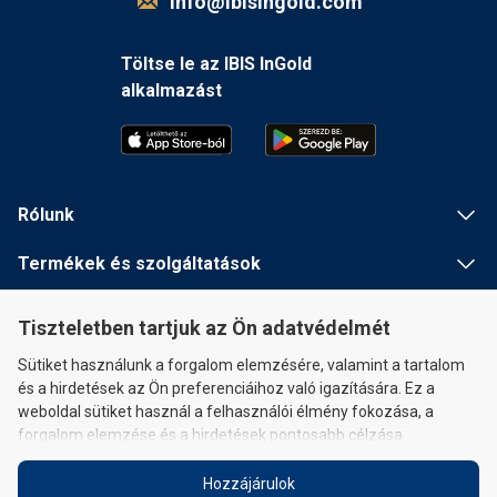
info@ibisingold.com
Töltse le az IBIS InGold
alkalmazást
Rólunk
Termékek és szolgáltatások
Hasznos információ
Tiszteletben tartjuk az Ön adatvédelmét
Gyors linkek
Sütiket használunk a forgalom elemzésére, valamint a tartalom
és a hirdetések az Ön preferenciáihoz való igazítására. Ez a
weboldal sütiket használ a felhasználói élmény fokozása, a
forgalom elemzése és a hirdetések pontosabb célzása
érdekében, hogy személyre szabott reklámtartalmat tudjunk
Önnek nyújtani, és lehetővé tegyük a közösségi médiához való
Hozzájárulok