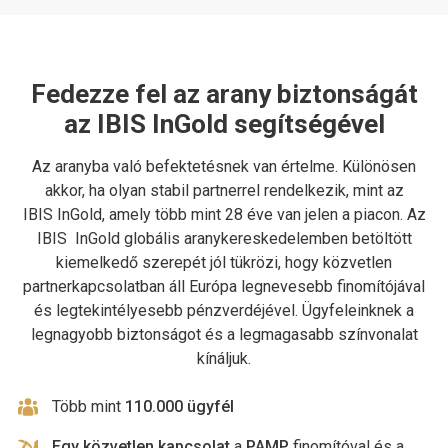
Fedezze fel az arany biztonságát
az IBIS InGold segítségével
Az aranyba való befektetésnek van értelme. Különösen
akkor, ha olyan stabil partnerrel rendelkezik, mint az
IBIS InGold, amely több mint 28 éve van jelen a piacon. Az
IBIS InGold globális aranykereskedelemben betöltött
kiemelkedő szerepét jól tükrözi, hogy közvetlen
partnerkapcsolatban áll Európa legnevesebb finomítójával
és legtekintélyesebb pénzverdéjével. Ügyfeleinknek a
legnagyobb biztonságot és a legmagasabb színvonalat
kínáljuk.
Több mint
110.000 ügyfél
Egy közvetlen kapcsolat
a
PAMP
finomítóval és a