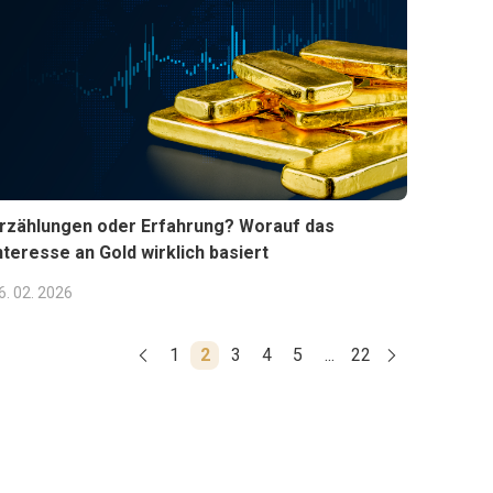
rzählungen oder Erfahrung? Worauf das
nteresse an Gold wirklich basiert
6. 02. 2026
1
2
3
4
5
...
22