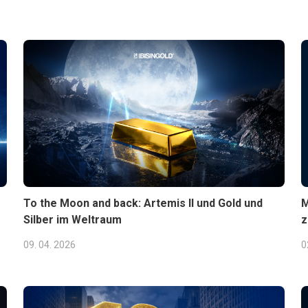
To the Moon and back: Artemis II und Gold und
M
Silber im Weltraum
z
09. 04. 2026
0