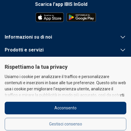
Scarica l'app IBIS InGold
Informazioni su di noi
Prodotti e servizi
Informazioni utili
Rispettiamo la tua privacy
Collegamenti rapidi
Usiamo i cookie per analizzare il traffico e personalizzare
contenuti e inserzioni in base alle tue preferenze. Questo sito web
usa i cookie per migliorare l'esperienza utente, analizzare il
traffico e mirare la pubblicità in modo più accurato, così da poterti
fornire contenuti inserzionistici personalizzati e permetterti di
connetterti ai social. Se scegli di limitare i cookie, questo potrebbe
Acconsento
ostacolare l'operatività o la funzionalità del sito. Ti invitiamo a
Informativa Legale
|
Informativa sull'utilizzo dei Cookie
leggere la nostra Informativa sull'utilizzo dei Cookie (
qui
) e la
Gestisci consenso
nostra Informativa Legale (Informativa sulla Privacy)
qui
.
© 2026 IBIS InGold, a.s. Tutti i diritti riservati.