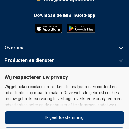
Download de IBIS InGold-app
G
E
T
I
T
 ON
Over ons
Producten en diensten
Nuttige informatie
Wij respecteren uw privacy
Snelle links
Wij gebruiken cookies om verkeer te analyseren en content en
advertenties op maat te maken. Deze website gebruikt cookies
om uw gebruikerservaring te verhogen, verkeer te analyseren en
advertenties beter op de gebruiker af te stemmen, zodat we u
kunnen voorzien van op maat gemaakte advertenties en u de
mogelijkheid hebt om uw sociale media te verbinden. Als u ervoor
Ik geef toestemming
kiest cookies te beperken, kan dit de werking of functionaliteit van
Juridische verklaring
|
Cookiebeleid