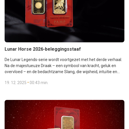
Lunar Horse 2026-beleggingsstaaf
De Lunar Legends-serie wordt voortgezet met het derde verhaal.
Na de majestueuze Draak – een symbool van kracht, geluk en
overvloed – en de bedachtzame Slang, die wijsheid, intuïtie en
strategie vertegenwoordigt, staat nu het Paard centraal. Dit
•
19. 12. 2025
00:43 min.
wezen belichaamt vrijheid, energie en ambitie. Het Lunar Horse-
sieraad van de Zwitserse PAMP-raffinaderij combineert de
Chinese dierenriem, puur goud en artistiek vakmanschap en
vertelt een verhaal dat inspireert om grote doelen na te streven.
Bekijk de aanbieding: https://ibis.ibisingold.com/Shop/single?
GoodsMotif=9.