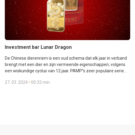
Investment bar Lunar Dragon
De Chinese dierenriem is een oud schema dat elk jaar in verband
brengt met een dier en zijn vermeende eigenschappen, volgens
een wiskundige cyclus van 12 jaar. PAMP''s zeer populaire serie
kalenderbaren in fijn goud of zilver viert de traditie van het geven
•
27. 03. 2024
00:32 min.
van een geschenk van het goede Fortuna met onverwachte
ontwerpen die verrukken en boeien, van voor tot achter.