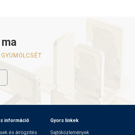
g ma
I GYÜMÖLCSÉT
s információ
Gyors linkek
ések és árrögzítés
Sajtóközlemények