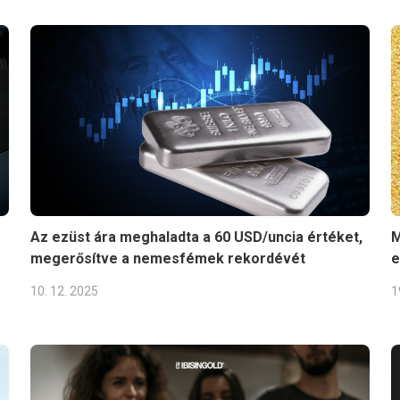
Az ezüst ára meghaladta a 60 USD/uncia értéket,
M
megerősítve a nemesfémek rekordévét
e
10. 12. 2025
1