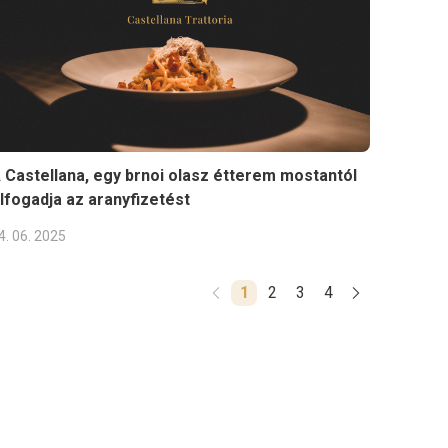
 Castellana, egy brnoi olasz étterem mostantól
lfogadja az aranyfizetést
4. 06. 2025
1
2
3
4