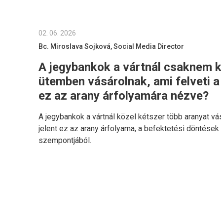
02. 06. 2026
Bc. Miroslava Sojková, Social Media Director
A jegybankok a vártnál csaknem 
ütemben vásárolnak, ami felveti a 
ez az arany árfolyamára nézve?
A jegybankok a vártnál közel kétszer több aranyat vá
jelent ez az arany árfolyama, a befektetési döntések 
szempontjából.