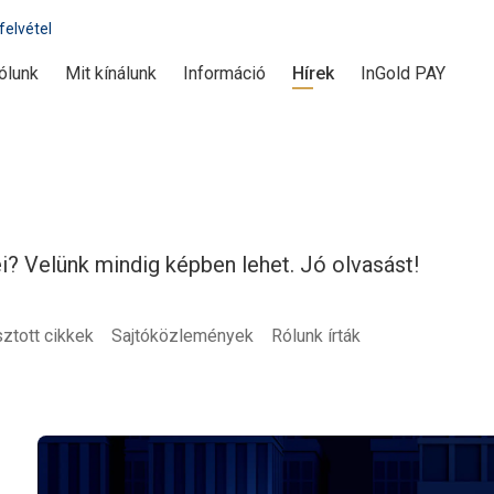
felvétel
ólunk
Mit kínálunk
Információ
Hírek
InGold PAY
i? Velünk mindig képben lehet. Jó olvasást!
tott cikkek
Sajtóközlemények
Rólunk írták