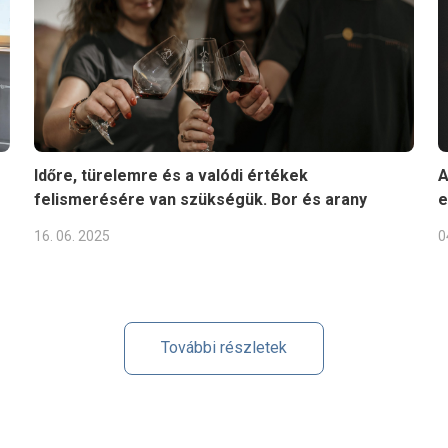
Időre, türelemre és a valódi értékek
A
felismerésére van szükségük. Bor és arany
e
16. 06. 2025
0
További részletek