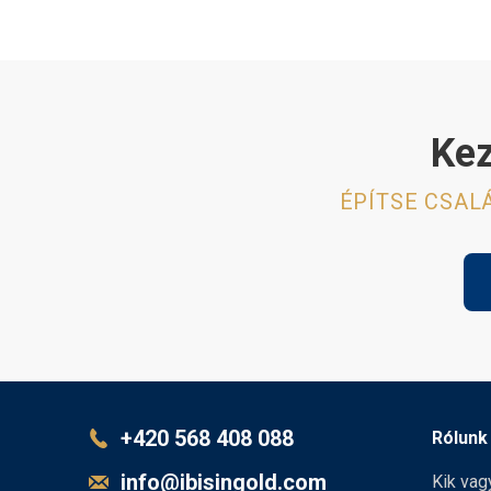
Kez
ÉPÍTSE CSAL
+420 568 408 088
Rólunk
info@ibisingold.com
Kik vag