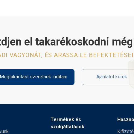
djen el takarékoskodni mé
ÁDI VAGYONÁT, ÉS ARASSA LE BEFEKTETÉSE
Megtakarítást szeretnék indítani
Ajánlatot kérek
Termékek és
Haszno
szolgáltatások
yunk
Kifizet