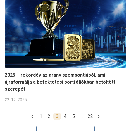
2025 – rekordév az arany szempontjából, ami
újraformálja a befektetési portfóliókban betöltött
szerepét
22. 12. 2025
1
2
3
4
5
...
22