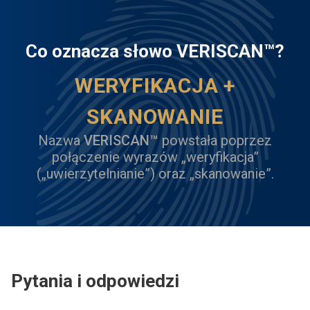
Co oznacza słowo VERISCAN™?
WERYFIKACJA +
SKANOWANIE
Nazwa
VERISCAN™
powstała poprzez
połączenie wyrazów „weryfikacja”
(„uwierzytelnianie”) oraz „skanowanie”.
Pytania i odpowiedzi