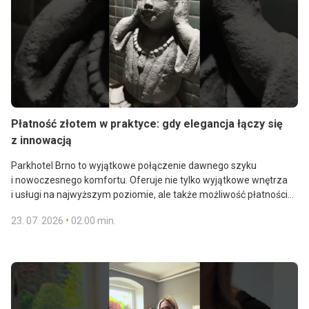
Płatność złotem w praktyce: gdy elegancja łączy się
z innowacją
Parkhotel Brno to wyjątkowe połączenie dawnego szyku
i nowoczesnego komfortu. Oferuje nie tylko wyjątkowe wnętrza
i usługi na najwyższym poziomie, ale także możliwość płatności
złotem – za nocleg, usługi wellness, gastronomię i imprezy
•
23. 07. 2026
02:00 min.
®
firmowe. Tutaj dzięki systemowi InGold PAY
swoje złote rezerwy
®
Dowiedz się więcej o systemie InGold PAY
na:
możesz zamienić w niezapomniane przeżycia.
www.ingoldpay.com