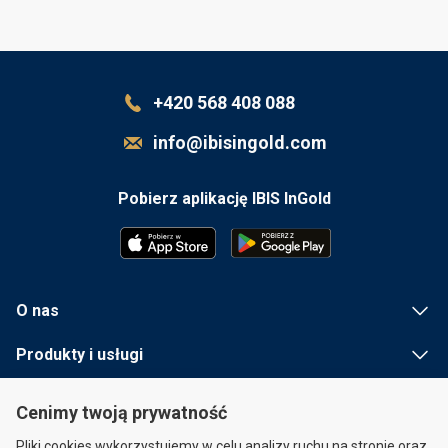
+420 568 408 088
info@ibisingold.com
Pobierz aplikację IBIS InGold
O nas
Produkty i usługi
Przydatna informacja
Cenimy twoją prywatność
Szybkie linki
Pliki cookies wykorzystujemy w celu analizy ruchu na stronie oraz