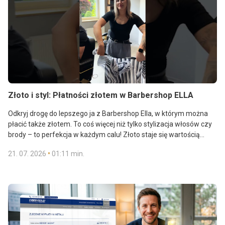
Złoto i styl: Płatności złotem w Barbershop ELLA
Odkryj drogę do lepszego ja z Barbershop Ella, w którym można
płacić także złotem. To coś więcej niż tylko stylizacja włosów czy
brody – to perfekcja w każdym calu! Złoto staje się wartością
zarówno dla Twojego stylu, jak i przyszłości. Przyjdź tutaj, by
•
21. 07. 2026
01:11 min.
skorzystać z luksusowej pielęgnacji i odkryć magię płatności
w złocie.