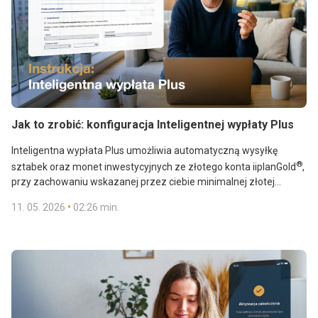
Jak to zrobić: konfiguracja Inteligentnej wypłaty Plus
Inteligentna wypłata Plus umożliwia automatyczną wysyłkę
®
sztabek oraz monet inwestycyjnych ze złotego konta iiplanGold
,
przy zachowaniu wskazanej przez ciebie minimalnej złotej
rezerwy na koncie. W ramach jednego inteligentnego zlecenia
•
11. 05. 2026
02:26 min.
łączysz dwa istotne elementy: otrzymujesz złoto fizyczne do rąk
Automatyczna wysyłka to kwestia jednego prostego ustawienia.
własnych, a jednocześnie zarządzasz wysokością salda swojego
Poniżej pokazujemy, jak prawidłowo skonfigurować inteligentną
złotego konta.
wypłatę Plus i w pełni wykorzystać jej potencjał.