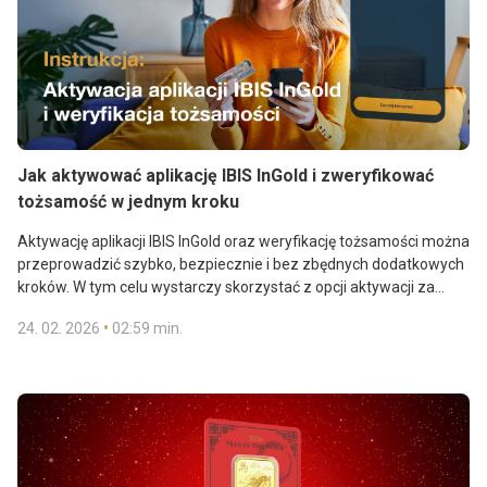
Jak aktywować aplikację IBIS InGold i zweryfikować
tożsamość w jednym kroku
Aktywację aplikacji IBIS InGold oraz weryfikację tożsamości można
przeprowadzić szybko, bezpiecznie i bez zbędnych dodatkowych
kroków. W tym celu wystarczy skorzystać z opcji aktywacji za
pomocą dokumentów tożsamości, która łączy wszystkie
•
24. 02. 2026
02:59 min.
wymagane czynności w jeden spójny, płynny proces. Ta metoda
Uzyskaj dostęp do rezerw złota, transakcji oraz płatności
idealnie sprawdzi się w przypadku klientów, którzy muszą
zbliżeniowych w złocie. Pobierz i aktywuj naszą aplikację IBIS
potwierdzić swoje dane do nowej umowy i chcą uzyskać pełny
InGold.
dostęp do wszystkich funkcji aplikacji.
Szukasz instrukcji wyjaśniającej, jak zweryfikować tożsamość z
wykorzystaniem skanu twarzy? Przejdź
tutaj
.