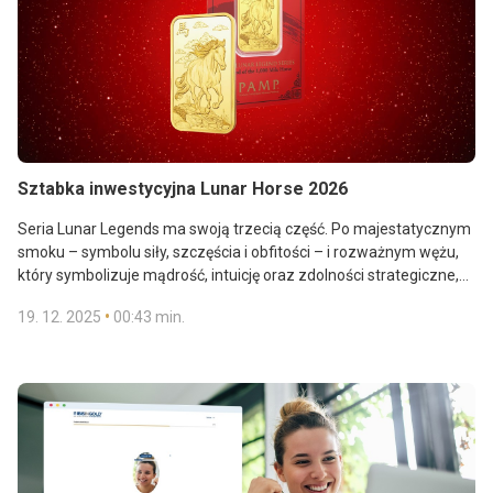
Sztabka inwestycyjna Lunar Horse 2026
Seria Lunar Legends ma swoją trzecią część. Po majestatycznym
smoku – symbolu siły, szczęścia i obfitości – i rozważnym wężu,
który symbolizuje mądrość, intuicję oraz zdolności strategiczne,
przyszedł czas na konia. Uosabia on wolność, energię oraz
•
19. 12. 2025
00:43 min.
ambicje. Lunar Horse szwajcarskiej rafinerii PAMP łączy chiński
horoskop z artystycznym kunsztem, prezentując przy tym
historię inspirującą do osiągania wielkich celów. Wyświetl ofertę:
https://ibis.ibisingold.com/Shop/single?GoodsMotif=9
.