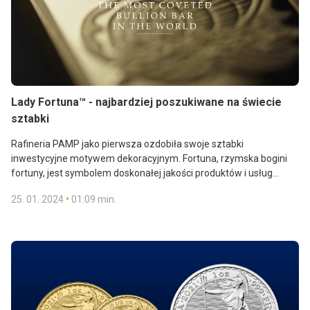
Lady Fortuna™ - najbardziej poszukiwane na świecie
sztabki
Rafineria PAMP jako pierwsza ozdobiła swoje sztabki
inwestycyjne motywem dekoracyjnym. Fortuna, rzymska bogini
fortuny, jest symbolem doskonałej jakości produktów i usług
światowego lidera w branży metali inwestycyjnych. Sztabki PAMP
•
25. 01. 2024
01:09 min.
o wadze do 100 g z motywem Fortuny są najlepiej sprzedającymi
się sztabkami na świecie. Ich łatwa rozpoznawalność, dzięki
wytłoczeniom, gwarantuje wysoką płynność dla każdego dealera
metali szlachetnych.