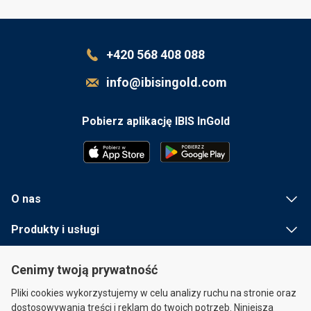
+420 568 408 088
info@ibisingold.com
Pobierz aplikację IBIS InGold
O nas
Produkty i usługi
Przydatna informacja
Cenimy twoją prywatność
Szybkie linki
Pliki cookies wykorzystujemy w celu analizy ruchu na stronie oraz
dostosowywania treści i reklam do twoich potrzeb. Niniejsza