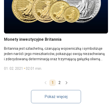
Monety inwestycyjne Britannia
Britannia jest szlachetną, czarującą wojowniczką i symbolizuje
jeden naród i jego mieszkańców, pokazując swoją niezachwianą
i zdecydowaną determinację oraz trzymającą gałązkę oliwną
symbolizującą pokój.
•
01. 02. 2021
02:01 min.
1
2
Pokaż więcej