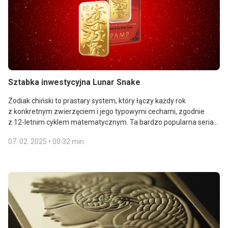
Sztabka inwestycyjna Lunar Snake
Zodiak chiński to prastary system, który łączy każdy rok
z konkretnym zwierzęciem i jego typowymi cechami, zgodnie
z 12-letnim cyklem matematycznym. Ta bardzo popularna seria
wykonana z czystego złota przez rafinerię PAMP, z motywami
•
07. 02. 2025
00:32 min.
kalendarza księżycowego, nawiązuje do tradycji bogini Fortuny z
nieoczekiwanymi wzorami, które sprawią radość i wywołają
zainteresowanie od początku do końca.