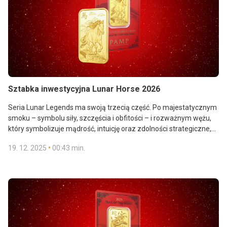
Sztabka inwestycyjna Lunar Horse 2026
Seria Lunar Legends ma swoją trzecią część. Po majestatycznym
smoku – symbolu siły, szczęścia i obfitości – i rozważnym wężu,
który symbolizuje mądrość, intuicję oraz zdolności strategiczne,
przyszedł czas na konia. Uosabia on wolność, energię oraz
•
19. 12. 2025
00:43 min.
ambicje. Lunar Horse szwajcarskiej rafinerii PAMP łączy chiński
horoskop z artystycznym kunsztem, prezentując przy tym
historię inspirującą do osiągania wielkich celów. Wyświetl ofertę:
https://ibis.ibisingold.com/Shop/single?GoodsMotif=9
.