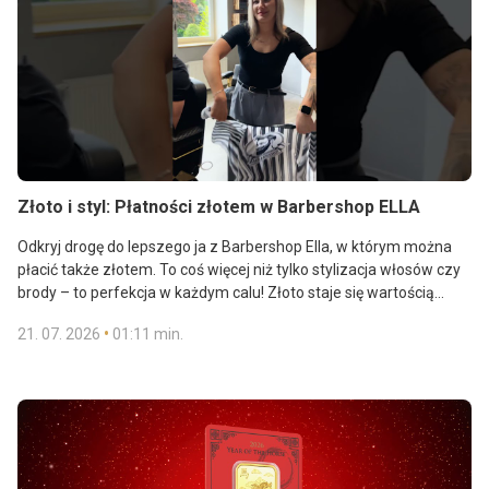
Złoto i styl: Płatności złotem w Barbershop ELLA
Odkryj drogę do lepszego ja z Barbershop Ella, w którym można
płacić także złotem. To coś więcej niż tylko stylizacja włosów czy
brody – to perfekcja w każdym calu! Złoto staje się wartością
zarówno dla Twojego stylu, jak i przyszłości. Przyjdź tutaj, by
•
21. 07. 2026
01:11 min.
skorzystać z luksusowej pielęgnacji i odkryć magię płatności
w złocie.