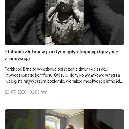
Płatność złotem w praktyce: gdy elegancja łączy się
z innowacją
Parkhotel Brno to wyjątkowe połączenie dawnego szyku
i nowoczesnego komfortu. Oferuje nie tylko wyjątkowe wnętrza
i usługi na najwyższym poziomie, ale także możliwość płatności
złotem – za nocleg, usługi wellness, gastronomię i imprezy
•
23. 07. 2026
02:00 min.
®
firmowe. Tutaj dzięki systemowi InGold PAY
swoje złote rezerwy
®
Dowiedz się więcej o systemie InGold PAY
na:
możesz zamienić w niezapomniane przeżycia.
www.ingoldpay.com