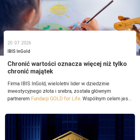
20. 07. 2026
IBIS InGold
Chronić wartości oznacza więcej niż tylko
chronić majątek
Firma IBIS InGold, wieloletni lider w dziedzinie
inwestycyjnego złota i srebra, została głównym
partnerem
Fundacji GOLD for Life
. Wspólnym celem jest
wspieranie projektów, które niosą pomoc tam, gdzie jest
naprawdę potrzebna.