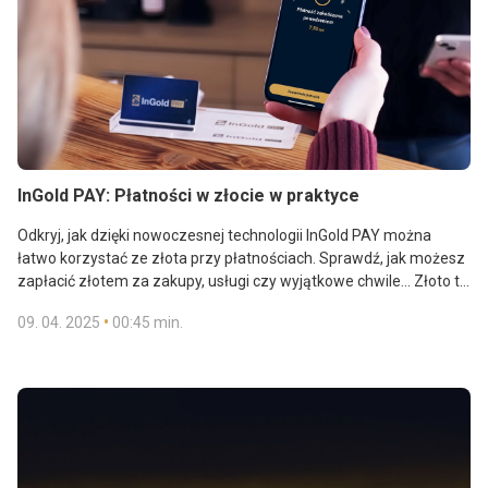
InGold PAY: Płatności w złocie w praktyce
Odkryj, jak dzięki nowoczesnej technologii InGold PAY można
łatwo korzystać ze złota przy płatnościach. Sprawdź, jak możesz
zapłacić złotem za zakupy, usługi czy wyjątkowe chwile... Złoto to
coś więcej niż tylko inwestycja – to droga ku wolności i stabilności.
•
09. 04. 2025
00:45 min.
Więcej informacji o systemie InGold PAY znajdziesz na naszej
stronie internetowej:
www.ingoldpay.com