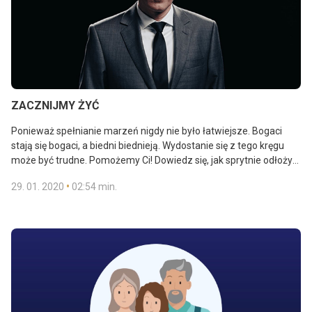
ZACZNIJMY ŻYĆ
Ponieważ spełnianie marzeń nigdy nie było łatwiejsze. Bogaci
stają się bogaci, a biedni biednieją. Wydostanie się z tego kręgu
może być trudne. Pomożemy Ci! Dowiedz się, jak sprytnie odłożyć
pieniądze, aby same zarabiały. Dogodnie możesz przestać
•
29. 01. 2020
02:54 min.
rozwiązywać problemy finansowe i wyjść naprzeciw swoich
marzeń.