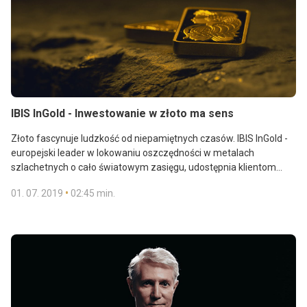
IBIS InGold - Inwestowanie w złoto ma sens
Złoto fascynuje ludzkość od niepamiętnych czasów. IBIS InGold -
europejski leader w lokowaniu oszczędności w metalach
szlachetnych o cało światowym zasięgu, udostępnia klientom
iiplan – inteligentny plan inwestycyjny, który umożliwia lokowanie
•
01. 07. 2019
02:45 min.
oszczędności w złocie już od kwoty 15 PLN co czyni go dostępnym
dla każdego.