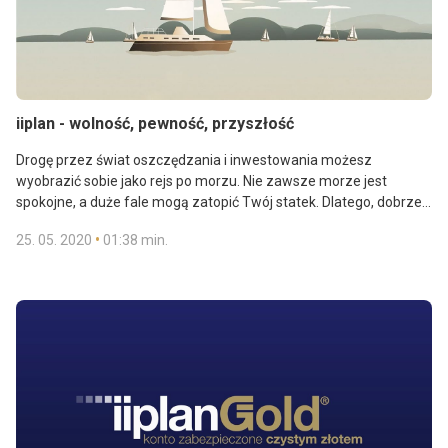
iiplan - wolność, pewność, przyszłość
Drogę przez świat oszczędzania i inwestowania możesz
wyobrazić sobie jako rejs po morzu. Nie zawsze morze jest
spokojne, a duże fale mogą zatopić Twój statek. Dlatego, dobrze
jest znaleźć bezpieczny port, w którym przeczekasz złą pogodę ...
•
25. 05. 2020
01:38 min.
Dzięki iiplan możesz stworzyć własną bezpieczną rezerwę, która
zabezpieczy Twoje inwestycje i oszczędności. Jak działa iiplan?