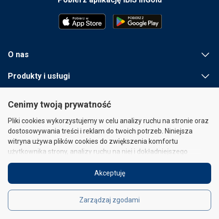
O nas
Produkty i usługi
Przydatna informacja
Cenimy twoją prywatność
Szybkie linki
Pliki cookies wykorzystujemy w celu analizy ruchu na stronie oraz
dostosowywania treści i reklam do twoich potrzeb. Niniejsza
witryna używa plików cookies do zwiększenia komfortu
użytkownika strony, analizy ruchu na niej i dokładniejszego
kierowania reklam, co pozwala nam dostarczać
spersonalizowaną treść reklamową i łączyć ją z mediami
Akceptuję
społecznościowymi. Ograniczenie akceptacji plików cookies może
Oświadczenie prawne
|
Polityka cookies
skutkować ograniczeniem działania i funkcjonalności witryny.
Zarządzaj zgodami
Zapoznaj się z Polityką cookies (
tutaj
) oraz Oświadczeniem
© 2026 IBIS InGold, a.s. Wszystkie prawa zastrzeżone.
prawnym (Polityką ochrony danych osobowych)
tutaj
.