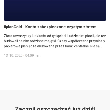
iiplanGold - Konto zabezpieczone czystym złotem
Złoto towarzyszy ludzkości od tysiącleci. Ludzie nim płacili, ale też
budowali na nim rodzinne majątki. Czasy współczesne przyniosły
papierowe pieniądze drukowane przez banki centralne. Nie są
niczym pokryte i stale tracą na wartości. Możesz temu zapobiec,
•
13. 10. 2020
04:09 min.
wracając do złota inwestycyjnego...
Zacznij oszczędzać już dziś!