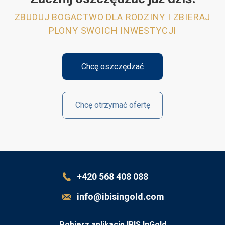
ZBUDUJ BOGACTWO DLA RODZINY I ZBIERAJ
PLONY SWOICH INWESTYCJI
Chcę oszczędzać
Chcę otrzymać ofertę
+420 568 408 088
info@ibisingold.com
Pobierz aplikację IBIS InGold