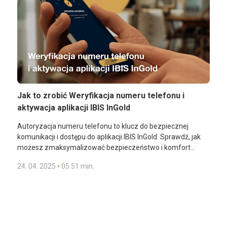
tożsamość z wykorzystaniem skanu twarzy? Przejdź
tutaj
.
Jak to zrobić Weryfikacja numeru telefonu i
aktywacja aplikacji IBIS InGold
Autoryzacja numeru telefonu to klucz do bezpiecznej
komunikacji i dostępu do aplikacji IBIS InGold. Sprawdź, jak
możesz zmaksymalizować bezpieczeństwo i komfort
podczas zarządzania swoimi inwestycjami! W tym
•
24. 04. 2025
05:51 min.
wideoprzewodniku dowiesz się, jak łatwo potwierdzić swój
Uzyskaj dostęp do rezerw złota, transakcji oraz płatności
numer telefonu, zaktualizować go w razie potrzeby i jak
zbliżeniowych w złocie. Pobierz aplikację IBIS InGold.
krok po kroku uruchomić aplikację mobilną IBIS InGold.