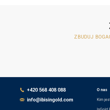
ZBUDUJ BOGAC
+420 568 408 088
O nas
info@ibisingold.com
Kim je
InGold 