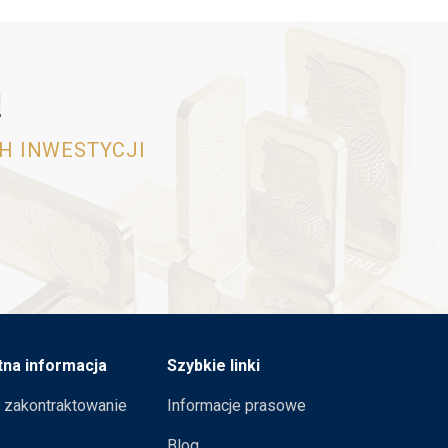
!
CH INWESTYCJI
tna informacja
Szybkie linki
i zakontraktowanie
Informacje prasowe
Blog