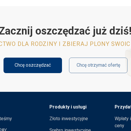
Zacznij oszczędzać już dziś
TWO DLA RODZINY I ZBIERAJ PLONY SWOI
Chcę oszczędzać
Chcę otrzymać ofertę
Produkty i usługi
Przyda
steśmy
Złoto inwestycyjne
Wpłaty 
ceny
PAY
Srebro inwestycyjne