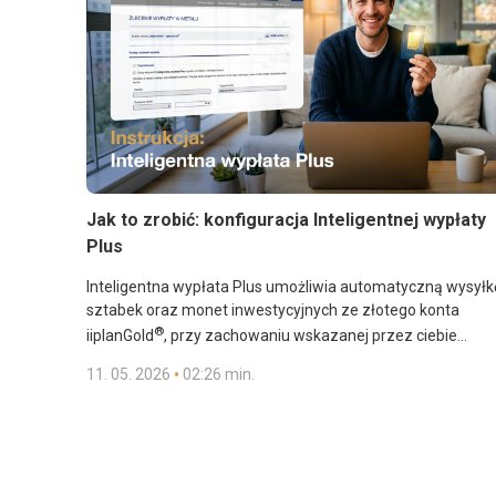
Jak to zrobić: konfiguracja Inteligentnej wypłaty
Plus
Inteligentna wypłata Plus umożliwia automatyczną wysyłk
sztabek oraz monet inwestycyjnych ze złotego konta
®
iiplanGold
, przy zachowaniu wskazanej przez ciebie
minimalnej złotej rezerwy na koncie. W ramach jednego
•
11. 05. 2026
02:26 min.
inteligentnego zlecenia łączysz dwa istotne elementy:
Automatyczna wysyłka to kwestia jednego prostego
otrzymujesz złoto fizyczne do rąk własnych, a jednocześn
ustawienia. Poniżej pokazujemy, jak prawidłowo
zarządzasz wysokością salda swojego złotego konta.
skonfigurować inteligentną wypłatę Plus i w pełni
wykorzystać jej potencjał.