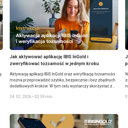
Jak aktywować aplikację IBIS InGold i
J
zweryfikować tożsamość w jednym kroku
p
ę
Aktywację aplikacji IBIS InGold oraz weryfikację tożsamości
W
można przeprowadzić szybko, bezpiecznie i bez zbędnych
z
dodatkowych kroków. W tym celu wystarczy skorzystać z
n
opcji aktywacji za pomocą dokumentów tożsamości, która
b
•
24. 02. 2026
02:59 min.
0
łączy wszystkie wymagane czynności w jeden spójny,
Uzyskaj dostęp do rezerw złota, transakcji oraz płatności
płynny proces. Ta metoda idealnie sprawdzi się w przypadku
ie
zbliżeniowych w złocie. Pobierz i aktywuj naszą aplikację
klientów, którzy muszą potwierdzić swoje dane do nowej
IBIS InGold.
umowy i chcą uzyskać pełny dostęp do wszystkich funkcji
aplikacji.
Szukasz instrukcji wyjaśniającej, jak zweryfikować