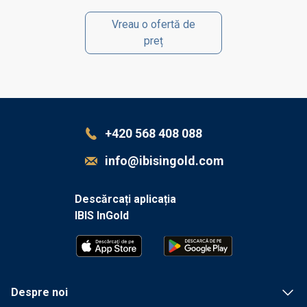
Vreau o ofertă de
preț
+420 568 408 088
info@ibisingold.com
Descărcați aplicația
IBIS InGold
Despre noi