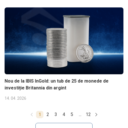
Nou de la IBIS InGold: un tub de 25 de monede de
investiție Britannia din argint
14. 04. 2026
1
2
3
4
5
...
12