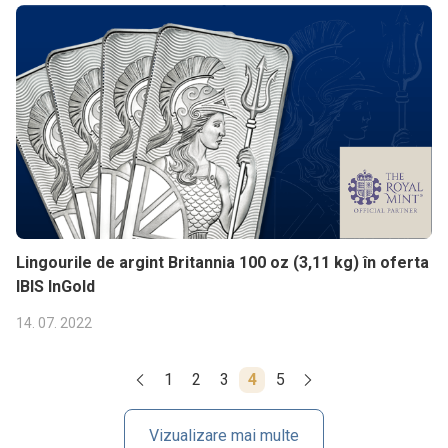
Lingourile de argint Britannia 100 oz (3,11 kg) în oferta
IBIS InGold
14. 07. 2022
1
2
3
4
5
Vizualizare mai multe