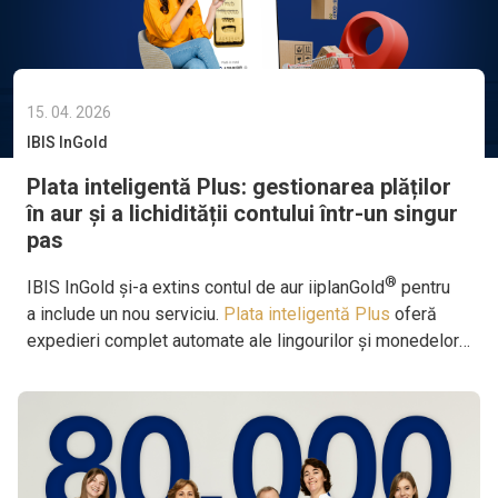
15. 04. 2026
IBIS InGold
Plata inteligentă Plus: gestionarea plăților
în aur și a lichidității contului într-un singur
pas
®
IBIS InGold și-a extins contul de aur iiplanGold
pentru
a include un nou serviciu.
Plata inteligentă Plus
oferă
expedieri complet automate ale lingourilor și monedelor
de investiție fizice, menținând în același timp un sold
minim prestabilit în contul dvs. de aur. Acest lucru
®
consolidează și mai mult rolul iiplanGold
de unul dintre
cele mai cuprinzătoare instrumente de investiții în aur de
pe piață.