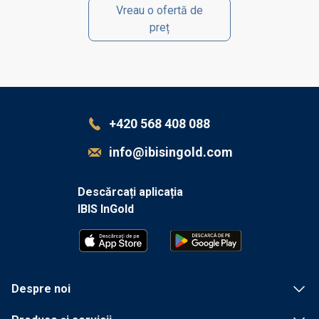
Vreau o ofertă de
preț
+420 568 408 088
info@ibisingold.com
Descărcați aplicația
IBIS InGold
Despre noi