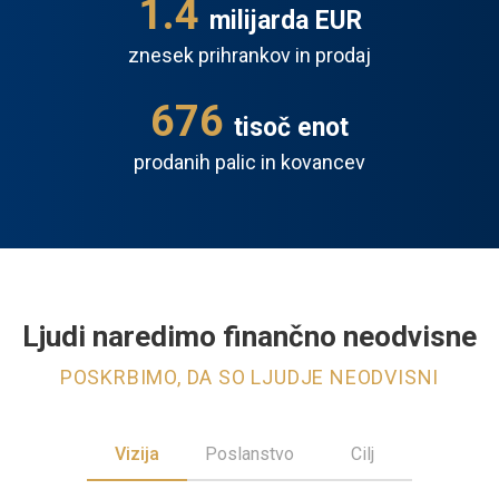
1.6
milijarda EUR
znesek prihrankov in prodaj
697
tisoč enot
prodanih palic in kovancev
Ljudi naredimo finančno neodvisne
POSKRBIMO, DA SO LJUDJE NEODVISNI
Vizija
Poslanstvo
Cilj