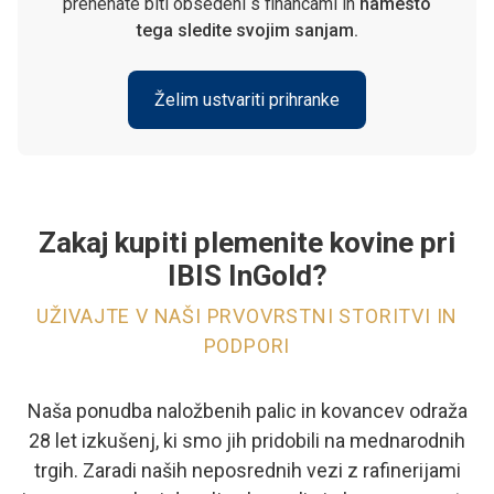
prenehate biti obsedeni s financami in
namesto
tega sledite svojim sanjam.
Želim ustvariti prihranke
Zakaj kupiti plemenite kovine pri
IBIS InGold?
UŽIVAJTE V NAŠI PRVOVRSTNI STORITVI IN
PODPORI
Naša ponudba naložbenih palic in kovancev odraža
28 let izkušenj, ki smo jih pridobili na mednarodnih
trgih. Zaradi naših neposrednih vezi z rafinerijami