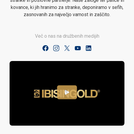
stranke in poslovne partnerje. Naše zaloge ter palice in
kovance, ki jih hranimo za stranke, deponiramo v sefih,
zasnovanih za največjo varnost in zaščito.
Več o nas na družbenih medijih