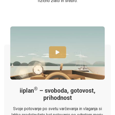
fizično zlato in srebro.
®
iiplan
– svoboda, gotovost,
prihodnost
Svoje potovanje po svetu varčevanja in vlaganja si
lahko predstavljate kot potovanje po odprtem morju.