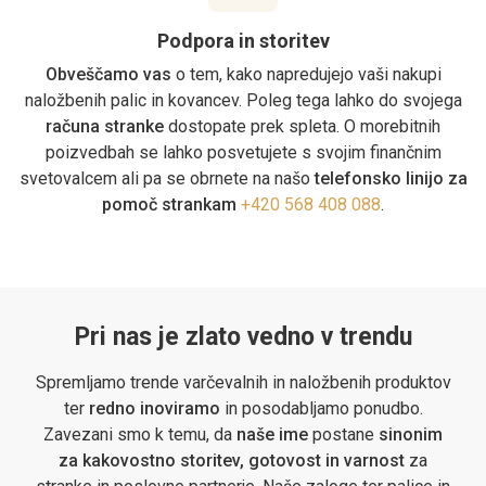
Podpora in storitev
Obveščamo vas
o tem, kako napredujejo vaši nakupi
naložbenih palic in kovancev. Poleg tega lahko do svojega
računa stranke
dostopate prek spleta. O morebitnih
poizvedbah se lahko posvetujete s svojim finančnim
svetovalcem ali pa se obrnete na našo
telefonsko linijo za
pomoč strankam
+420 568 408 088
.
Pri nas je zlato vedno v trendu
Spremljamo trende varčevalnih in naložbenih produktov
ter
redno inoviramo
in posodabljamo ponudbo.
Zavezani smo k temu, da
naše ime
postane
sinonim
za kakovostno storitev, gotovost in varnost
za