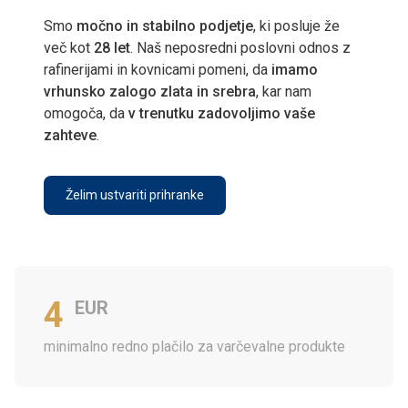
Smo
močno in stabilno podjetje
, ki posluje že
več kot
28 let
. Naš neposredni poslovni odnos z
rafinerijami in kovnicami pomeni, da
imamo
vrhunsko zalogo zlata in srebra
, kar nam
omogoča, da
v trenutku zadovoljimo vaše
zahteve
.
Želim ustvariti prihranke
4
EUR
minimalno redno plačilo za varčevalne produkte