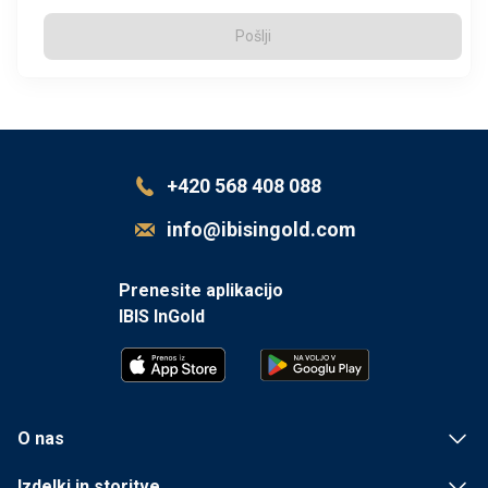
Pošlji
+420 568 408 088
info@ibisingold.com
Prenesite aplikacijo
IBIS InGold
O nas
Izdelki in storitve