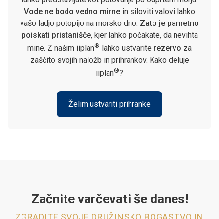
Vode ne bodo vedno mirne
in siloviti valovi lahko
vašo ladjo potopijo na morsko dno.
Zato je pametno
poiskati pristanišče
, kjer lahko počakate, da nevihta
®
mine. Z našim iiplan
lahko ustvarite
rezervo
za
zaščito svojih naložb in prihrankov. Kako deluje
®
iiplan
?
Želim ustvariti prihranke
Začnite varčevati še danes!
ZGRADITE SVOJE DRUŽINSKO BOGASTVO IN