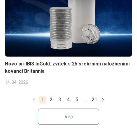
Novo pri IBIS InGold: zvitek s 25 srebrnimi naložbenimi
kovanci Britannia
14. 04. 2026
1
2
3
4
5
...
21
Več