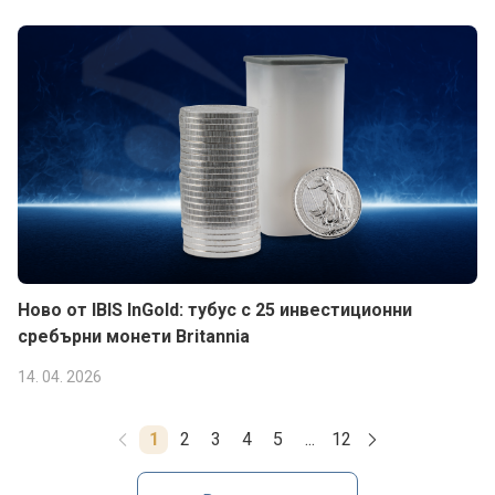
Ново от IBIS InGold: тубус с 25 инвестиционни
сребърни монети Britannia
14. 04. 2026
1
2
3
4
5
...
12