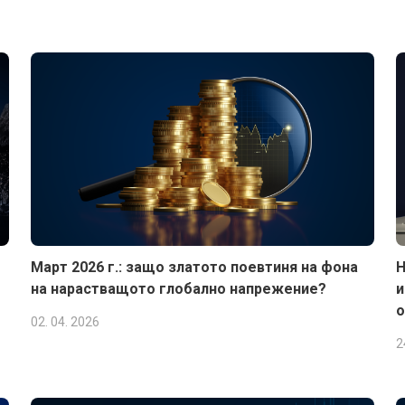
Март 2026 г.: защо златото поевтиня на фона
Н
на нарастващото глобално напрежение?
и
о
02. 04. 2026
2