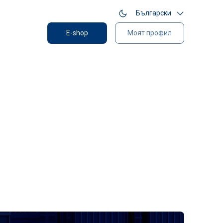
Български
E-shop
Моят профил