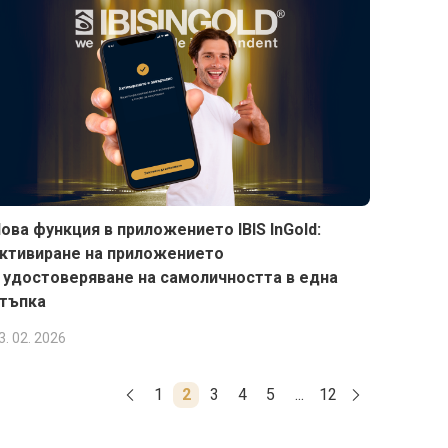
ова функция в приложението IBIS InGold:
ктивиране на приложението
 удостоверяване на самоличността в една
тъпка
3. 02. 2026
1
2
3
4
5
...
12