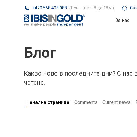
+420 568 408 088
(Пон. – пет.: 8 до 18 ч.)
Свъ
За нас
Блог
Какво ново в последните дни? С нас
четене.
Начална страница
Comments
Current news