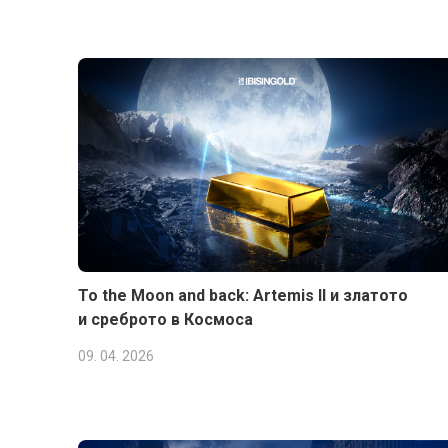
To the Moon and back: Artemis II и златото
и среброто в Космоса
09. 04. 2026