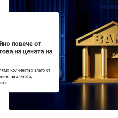
йно повече от
това на цената на
лямо количество злато от
ните на златото,
иви.