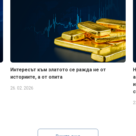
Интересът към златото се ражда не от
Н
историите, а от опита
а
и
26. 02. 2026
с
2