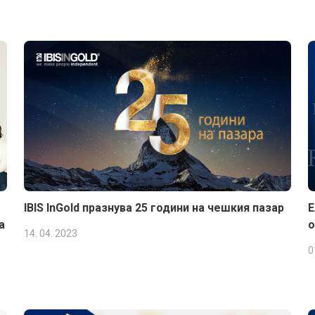
IBIS InGold празнува 25 години на чешкия пазар
Е
а
о
14. 04. 2023
0