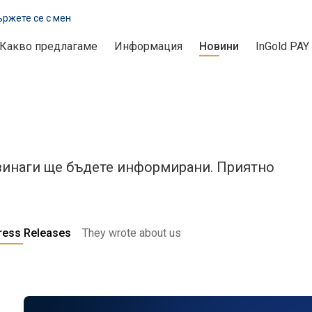
ржете се с мен
Какво предлагаме
Информация
Новини
InGold PAY
 винаги ще бъдете информирани. Приятно
ress Releases
They wrote about us