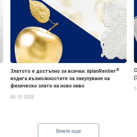
®
С
Златото е достъпно за всички. iiplanRentier
(
издига възможностите за закупуване на
физическо злато на ново ниво
1
04. 10. 2022
Вижте още