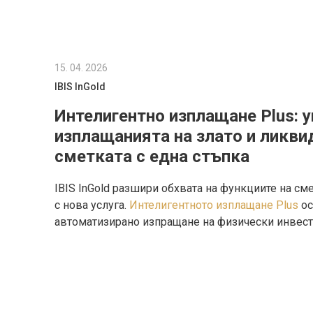
15. 04. 2026
IBIS InGold
Интелигентно изплащане Plus: у
изплащанията на злато и ликви
сметката с една стъпка
IBIS InGold разшири обхвата на функциите на смет
с нова услуга.
Интелигентното изплащане Plus
ос
автоматизирано изпращане на физически инвес
и монети, като същевременно поддържа предва
минимално салдо по сметката Ви в злато. Така д
®
затвърждава ролята на iiplanGold
като един от 
инструменти за инвестиране в злато на пазара.