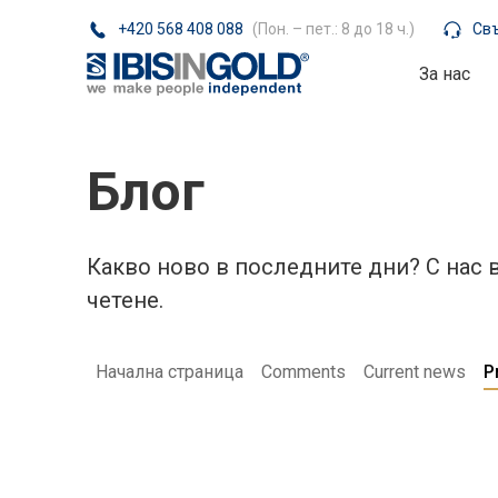
+420 568 408 088
(Пон. – пет.: 8 до 18 ч.)
Свъ
За нас
Блог
Какво ново в последните дни? С нас
четене.
Начална страница
Comments
Current news
P