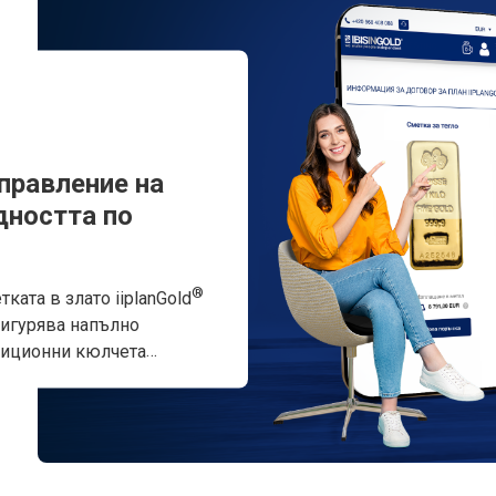
правление на
дността по
®
ката в злато iiplanGold
игурява напълно
тиционни кюлчета
рително зададено
опълнително се
най-всеобхватните