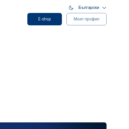
Български
E-shop
Моят профил