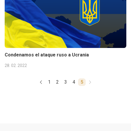
Condenamos el ataque ruso a Ucrania
28. 02. 2022
1
2
3
4
5