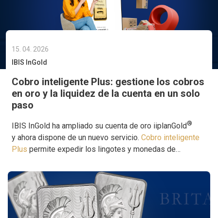
15. 04. 2026
IBIS InGold
Cobro inteligente Plus: gestione los cobros
en oro y la liquidez de la cuenta en un solo
paso
®
IBIS InGold ha ampliado su cuenta de oro iiplanGold
y ahora dispone de un nuevo servicio.
Cobro inteligente
Plus
permite expedir los lingotes y monedas de
inversión físicos de manera totalmente automática, al
tiempo que mantiene un saldo mínimo en su cuenta de
®
oro. De este modo, se consolida el papel de iiplanGold
como una de las herramientas más completas del
mercado para invertir en oro.