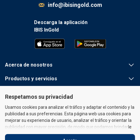
info@ibisingold.com
Descarga la aplicación
IBIS InGold
Acerca de nosotros
Productos y servicios
Información útil
Respetamos su privacidad
Enlaces rápidos
Usamos cookies para analizar el tráfico y adaptar el contenido y la
publicidad a sus preferencias. Esta página web usa cookies para
mejorar su experiencia de usuario, analizar el tráfico y orientar la
publicidad con mayor precisión, de modo que podamos brindarle
un contenido publicitario personalizado y permitirle conectarse a