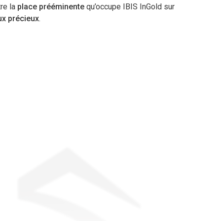
tre la
place prééminente
qu’occupe IBIS InGold sur
x précieux
.