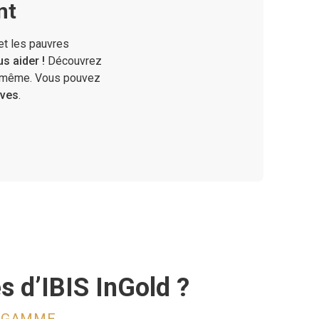
nt
 et les pauvres
s aider !
Découvrez
ui-même. Vous pouvez
êves
.
s d’IBIS InGold ?
E GAMME