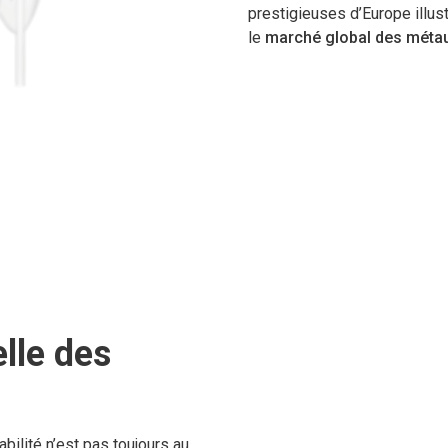
prestigieuses d’Europe illus
le
marché global des métau
lle des
abilité n’est pas toujours au