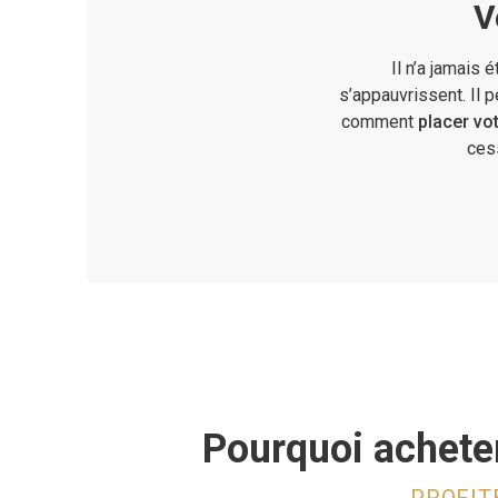
V
Il n’a jamais 
s’appauvrissent. Il p
comment
placer vo
ces
Pourquoi acheter
PROFIT