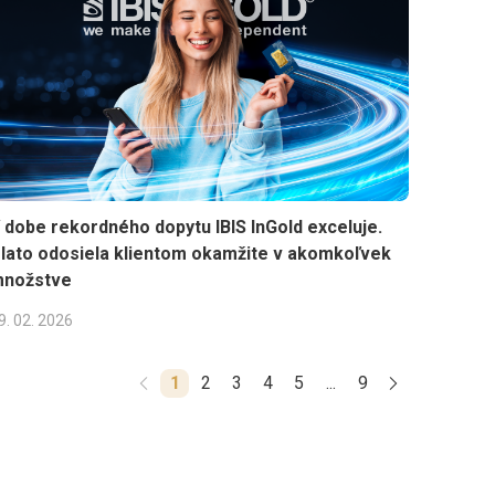
 dobe rekordného dopytu IBIS InGold exceluje.
lato odosiela klientom okamžite v akomkoľvek
nožstve
9. 02. 2026
1
2
3
4
5
...
9