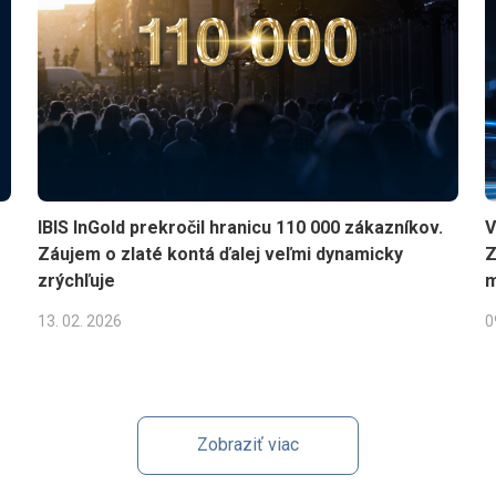
IBIS InGold prekročil hranicu 110 000 zákazníkov.
V
Záujem o zlaté kontá ďalej veľmi dynamicky
Z
zrýchľuje
m
13. 02. 2026
0
Zobraziť viac