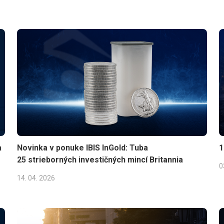
a
Novinka v ponuke IBIS InGold: Tuba
1
25 strieborných investičných mincí Britannia
0
14. 04. 2026