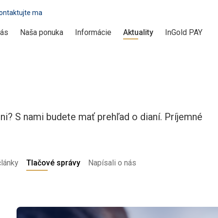
ontaktujte ma
nás
Naša ponuka
Informácie
Aktuality
InGold PAY
dni? S nami budete mať prehľad o dianí. Príjemné
články
Tlačové správy
Napísali o nás