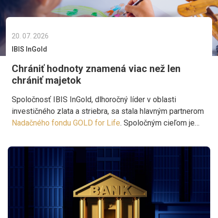
20. 07. 2026
IBIS InGold
Chrániť hodnoty znamená viac než len
chrániť majetok
Spoločnosť IBIS InGold, dlhoročný líder v oblasti
investičného zlata a striebra, sa stala hlavným partnerom
Nadačného fondu GOLD for Life
. Spoločným cieľom je
podporovať projekty, ktoré prinášajú pomoc tam, kde je
skutočne potrebná.