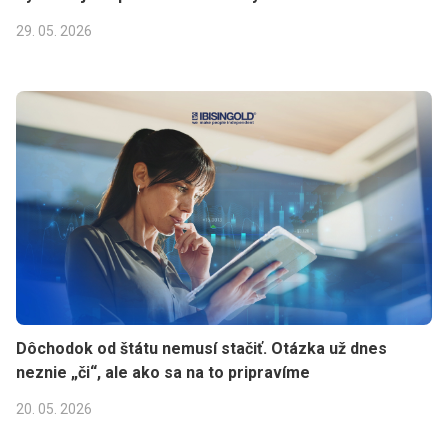
29. 05. 2026
Dôchodok od štátu nemusí stačiť. Otázka už dnes
neznie „či“, ale ako sa na to pripravíme
20. 05. 2026