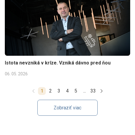
Istota nevzniká v kríze. Vzniká dávno pred ňou
06. 05. 2026
1
2
3
4
5
...
33
Zobraziť viac