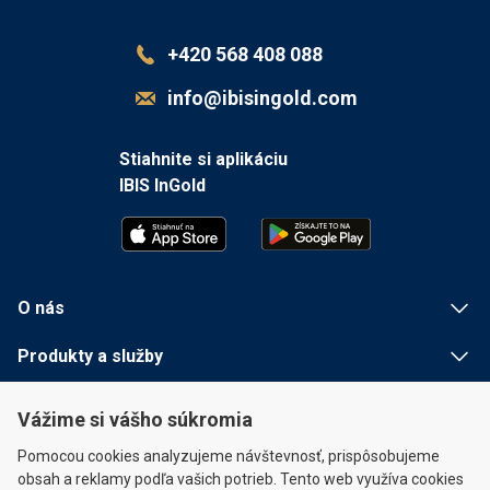
+420 568 408 088
info@ibisingold.com
Stiahnite si aplikáciu
IBIS InGold
O nás
Produkty a služby
Užitočné informácie
Vážime si vášho súkromia
Rychlé odkazy
Pomocou cookies analyzujeme návštevnosť, prispôsobujeme
obsah a reklamy podľa vašich potrieb. Tento web využíva cookies