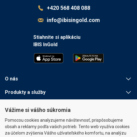
+420 568 408 088
info@ibisingold.com
Stiahnite si aplikáciu
IBIS InGold
O nás
Produkty a služby
Užitočné informácie
Vážime si vášho súkromia
Rychlé odkazy
Pomocou cookies analyzujeme návštevnosť, prispôsobujeme
obsah a reklamy podľa vašich potrieb. Tento web využíva cookies
za účelom zvýšenia Vášho užívateľského komfortu, na analýzu