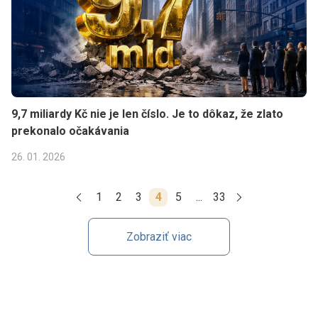
9,7 miliardy Kč nie je len číslo. Je to dôkaz, že zlato
prekonalo očakávania
26. 01. 2026
1
2
3
4
5
...
33
Zobraziť viac