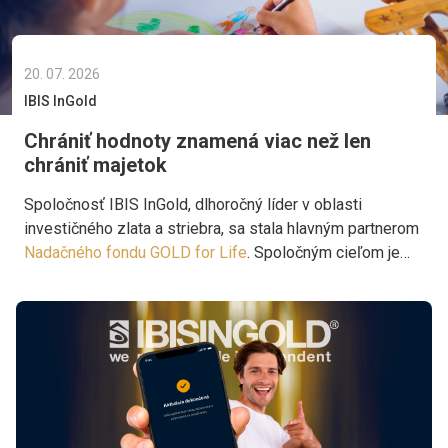
20. 07. 2026
IBIS InGold
Chrániť hodnoty znamená viac než len
chrániť majetok
Spoločnosť IBIS InGold, dlhoročný líder v oblasti
investičného zlata a striebra, sa stala hlavným partnerom
Nadačného fondu GOLD for Life
. Spoločným cieľom je
podporovať projekty, ktoré prinášajú pomoc tam, kde je
skutočne potrebná.