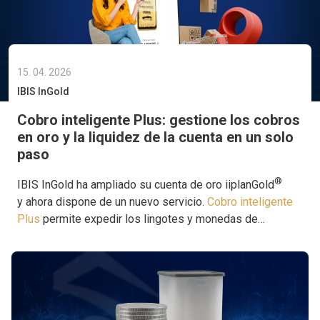
15. 04. 2026
IBIS InGold
Cobro inteligente Plus: gestione los cobros
en oro y la liquidez de la cuenta en un solo
paso
®
IBIS InGold ha ampliado su cuenta de oro iiplanGold
y ahora dispone de un nuevo servicio.
Cobro inteligente
Plus
permite expedir los lingotes y monedas de
inversión físicos de manera totalmente automática, al
tiempo que mantiene un saldo mínimo en su cuenta de
®
oro. De este modo, se consolida el papel de iiplanGold
como una de las herramientas más completas del
mercado para invertir en oro.