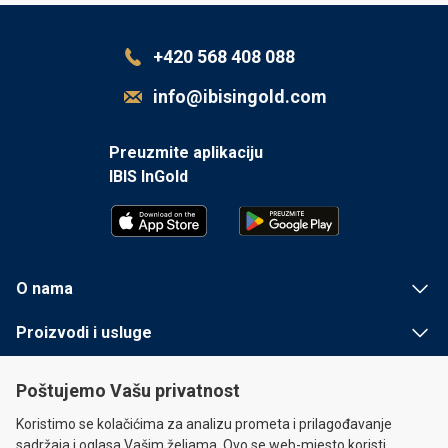
+420 568 408 088
info@ibisingold.com
Preuzmite aplikaciju
IBIS InGold
O nama
Proizvodi i usluge
Korisne informacije
Poštujemo Vašu privatnost
Brzi linkovi
Koristimo se kolačićima za analizu prometa i prilagođavanje
sadržaja i oglasa Vašim željama. Ovo se web-mjesto koristi