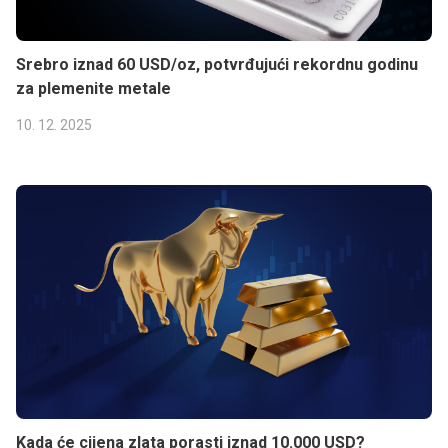
Srebro iznad 60 USD/oz, potvrđujući rekordnu godinu
za plemenite metale
10. 12. 2025
Kada će cijena zlata porasti iznad 10.000 USD?