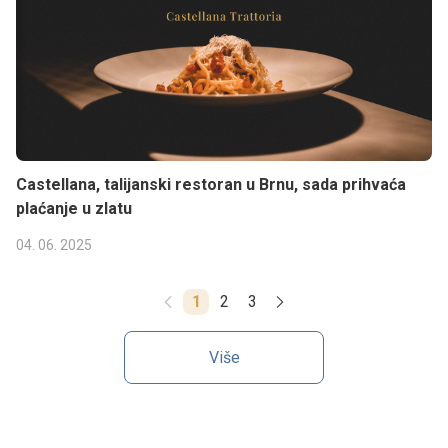
Castellana, talijanski restoran u Brnu, sada prihvaća
plaćanje u zlatu
04. 06. 2025
1
2
3
Više