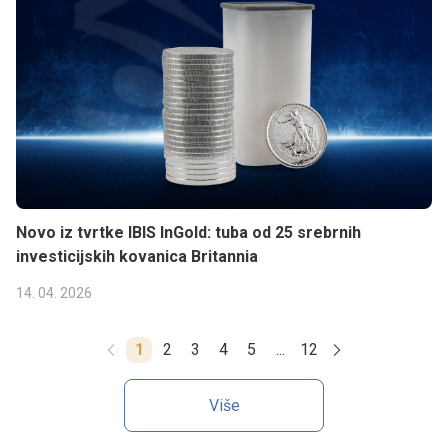
Novo iz tvrtke IBIS InGold: tuba od 25 srebrnih
investicijskih kovanica Britannia
14. 04. 2026
1
2
3
4
5
...
12
Više