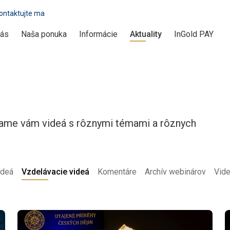
ontaktujte ma
nás
Naša ponuka
Informácie
Aktuality
InGold PAY
nášame vám videá s rôznymi témami a rôznych
ideá
Vzdelávacie videá
Komentáre
Archív webinárov
Vid