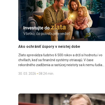
Ako ochrániť úspory v neistej dobe
Zlato sprevádza ľudstvo 6 500 rokov a drží si hodnotu i vo
chvíľach, keď sa finančné systémy otriasajú. V čase
rekordného zadlženia a rastúcej neistoty sa k nemu ľudia
vracajú ako k overenej ochrane úspor. Stabilné reálne
•
30. 03. 2026
08:24 min.
aktívum bez protistrany, ktoré si udržalo hodnotu naprieč
krízami, predstavuje jednoduchý a bezpečný spôsob, ako
dlhodobo chrániť svoj majetok.