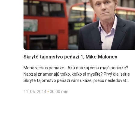
Skryté tajomstvo peňazí 1, Mike Maloney
Mena versus peniaze - Akú naozaj cenu majú peniaze?
Naozaj znamenajú toľko, koľko si myslíte? Prvý diel série
Skryté tajomstvo peňazí vám ukáže, prečo nesledovať
menu a radšej siahnuť po niečom, čo naozaj dáva zmysel.
•
11. 06. 2014
00:00 min.