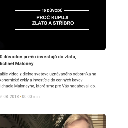
0 dôvodov prečo investujú do zlata,
ichael Maloney
alšie video z dielne svetovo uznávaného odborníka na
konomické cykly a investície do cenných kovov
ichaela Maloneyho, ktoré sme pre Vás nadabovali do
eského jazyka. Michael Maloney v ňom predstavuje
•
9. 08. 2018
00:00 min.
odstatné dôvody, ktoré jeho osobne vedú k investovaniu do
lata.