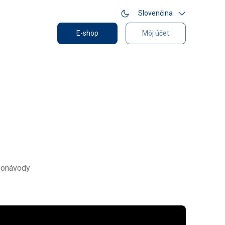
Slovenčina
E-shop
Môj účet
eonávody