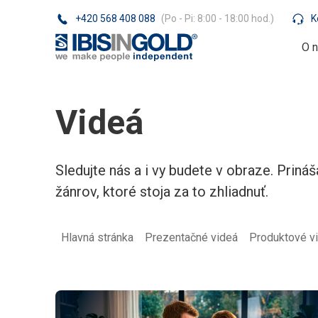
+420 568 408 088
(Po - Pi: 8:00 - 18:00 hod.)
K
O 
Videá
Sledujte nás a i vy budete v obraze. Pri
žánrov, ktoré stoja za to zhliadnuť.
Hlavná stránka
Prezentačné videá
Produktové v