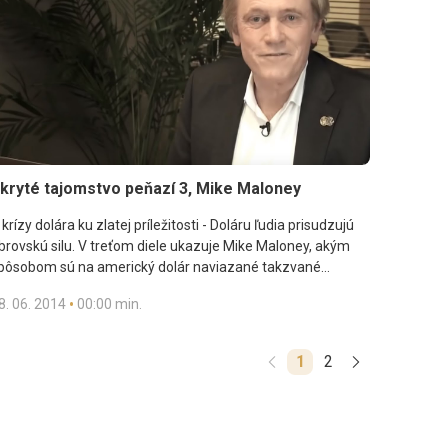
kryté tajomstvo peňazí 3, Mike Maloney
 krízy dolára ku zlatej príležitosti - Doláru ľudia prisudzujú
brovskú silu. V treťom diele ukazuje Mike Maloney, akým
pôsobom sú na americký dolár naviazané takzvané
ariadené fiat meny.
•
8. 06. 2014
00:00 min.
1
2