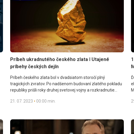
Príbeh ukradnutého českého zlata ǀ Utajené
1
príbehy českých dejín
M
Príbeh českého zlata bol v dvadsiatom storočí plný
Ď
tragických zvratov. Po nadšenom budovaní zlatého pokladu
e
republiky prišli roky druhej svetovej vojny a rozkradnutie
M
československého menového zlata nacistickým Nemeckom.
č
•
21. 07. 2023
00:00 min.
2
Povojnové rokovania o jeho návrate do vlasti narážali na
p
realitu „železnej opony“ a vliekli sa neuveriteľných
z
tridsaťsedem rokov. Prekážkou pritom bola neochota zlato
vrátiť, ale dokonca i ideologicky motivovaná neochota ho
prijať. Po ťažkých a dramatických licitáciách
československých diplomatov so západnými mocnosťami