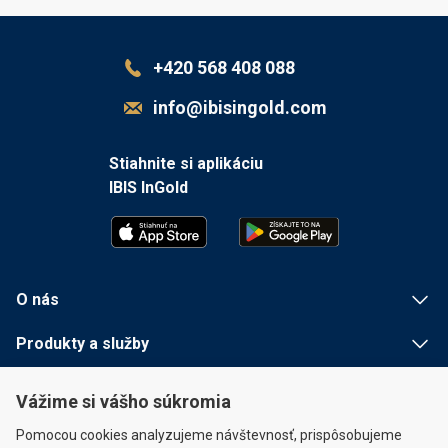
+420 568 408 088
info@ibisingold.com
Stiahnite si aplikáciu
IBIS InGold
O nás
Produkty a služby
Užitočné informácie
Vážime si vášho súkromia
Rychlé odkazy
Pomocou cookies analyzujeme návštevnosť, prispôsobujeme