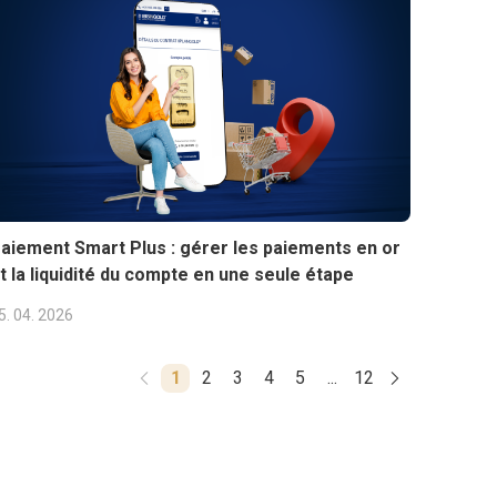
aiement Smart Plus : gérer les paiements en or
t la liquidité du compte en une seule étape
5. 04. 2026
1
2
3
4
5
...
12