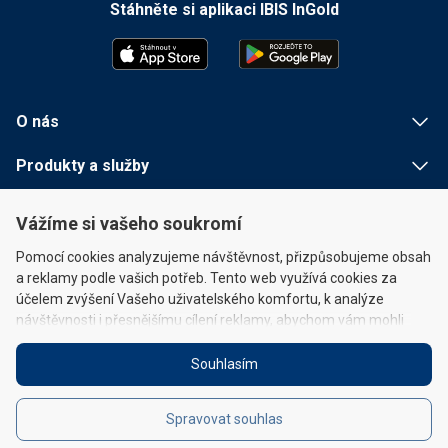
Stáhněte si aplikaci IBIS InGold
O nás
Produkty a služby
Užitečné informace
Vážíme si vašeho soukromí
Rychlé odkazy
Pomocí cookies analyzujeme návštěvnost, přizpůsobujeme obsah
a reklamy podle vašich potřeb. Tento web využívá cookies za
účelem zvýšení Vašeho uživatelského komfortu, k analýze
návštěvnosti i přesnějšímu cílení reklamy, abychom vám mohli
poskytovat personalizovaný reklamní obsah a umožňovat
připojení k sociálním médiím. Pokud omezíte soubory cookie,
Souhlasím
můžete omezit provoz nebo funkce webu. Projděte si prosím
Právní prohlášení
|
Zásady cookies
Zásady pro cookies (
zde
) a Právní prohlášení (Zásady ochrany
Spravovat souhlas
osobních údajů)
zde
.
© 2026 IBIS InGold, a.s. Všechna práva vyhrazena.