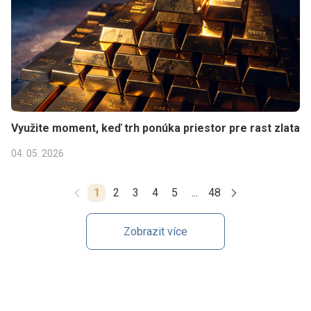
Využite moment, keď trh ponúka priestor pre rast zlata
04. 05. 2026
1
2
3
4
5
...
48
Zobrazit více