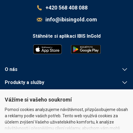
+420 568 408 088
info@ibisingold.com
Stáhněte si aplikaci IBIS InGold
O nás
Produkty a služby
Užitečné informace
Vážíme si vašeho soukromí
Rychlé odkazy
Pomocí cookies analyzujeme návštěvnost, přizpůsobujeme obsah
a reklamy podle vašich potřeb. Tento web využívá cookies za
účelem zvýšení Vašeho uživatelského komfortu, k analýze
návštěvnosti i přesnějšímu cílení reklamy, abychom vám mohli