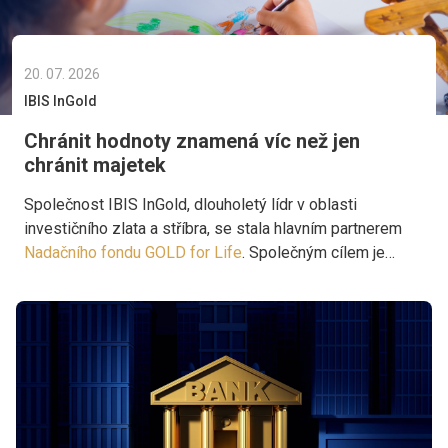
20. 07. 2026
IBIS InGold
Chránit hodnoty znamená víc než jen
chránit majetek
Společnost IBIS InGold, dlouholetý lídr v oblasti
investičního zlata a stříbra, se stala hlavním partnerem
Nadačního fondu GOLD for Life
. Společným cílem je
podporovat projekty, které přinášejí pomoc tam, kde je
skutečně potřebná.