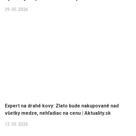
29. 05. 2026
Expert na drahé kovy: Zlato bude nakupované nad
všetky medze, nehľadiac na cenu | Aktuality.sk
12. 05. 2026