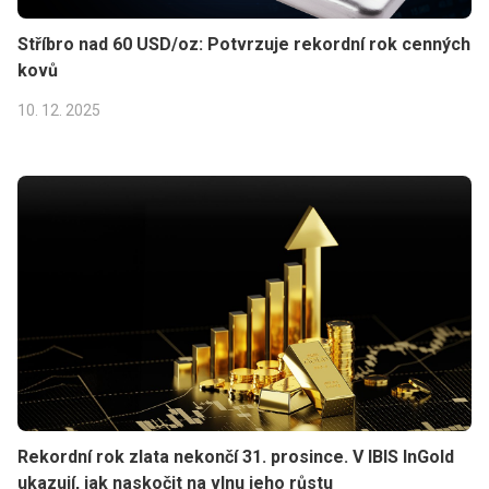
Stříbro nad 60 USD/oz: Potvrzuje rekordní rok cenných
kovů
10. 12. 2025
Rekordní rok zlata nekončí 31. prosince. V IBIS InGold
ukazují, jak naskočit na vlnu jeho růstu