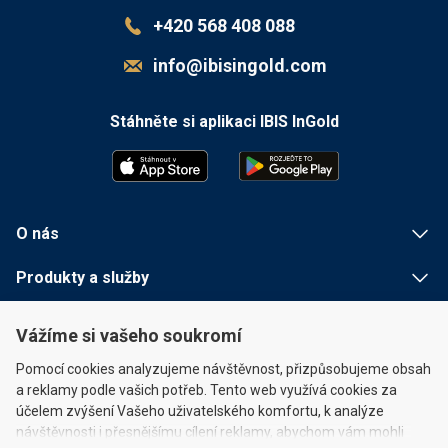
+420 568 408 088
info@ibisingold.com
Stáhněte si aplikaci IBIS InGold
O nás
Produkty a služby
Užitečné informace
Vážíme si vašeho soukromí
Rychlé odkazy
Pomocí cookies analyzujeme návštěvnost, přizpůsobujeme obsah
a reklamy podle vašich potřeb. Tento web využívá cookies za
účelem zvýšení Vašeho uživatelského komfortu, k analýze
návštěvnosti i přesnějšímu cílení reklamy, abychom vám mohli