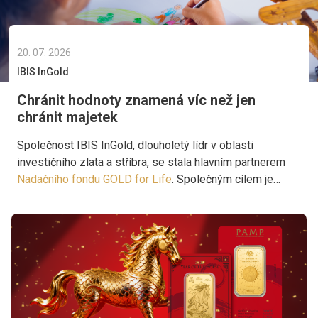
20. 07. 2026
IBIS InGold
Chránit hodnoty znamená víc než jen
chránit majetek
Společnost IBIS InGold, dlouholetý lídr v oblasti
investičního zlata a stříbra, se stala hlavním partnerem
Nadačního fondu GOLD for Life
. Společným cílem je
podporovat projekty, které přinášejí pomoc tam, kde je
skutečně potřebná.