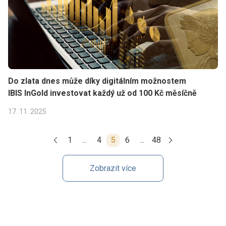
Do zlata dnes může díky digitálním možnostem
IBIS InGold investovat každý už od 100 Kč měsíčně
17. 11. 2025
1
...
4
5
6
...
48
Zobrazit více