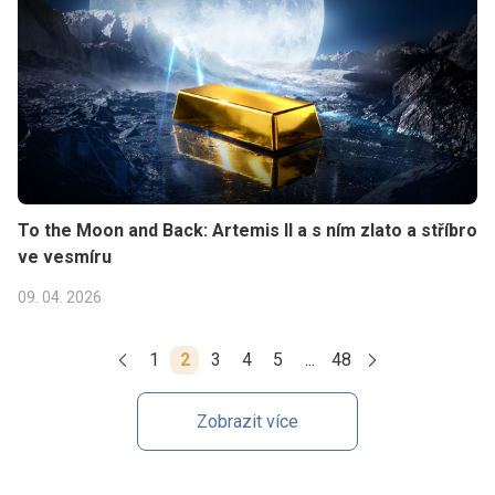
To the Moon and Back: Artemis II a s ním zlato a stříbro
ve vesmíru
09. 04. 2026
1
2
3
4
5
...
48
Zobrazit více