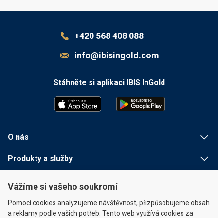
+420 568 408 088
info@ibisingold.com
Stáhněte si aplikaci IBIS InGold
O nás
Produkty a služby
Užitečné informace
Vážíme si vašeho soukromí
Rychlé odkazy
Pomocí cookies analyzujeme návštěvnost, přizpůsobujeme obsah
a reklamy podle vašich potřeb. Tento web využívá cookies za