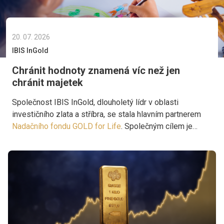
20. 07. 2026
IBIS InGold
Chránit hodnoty znamená víc než jen
chránit majetek
Společnost IBIS InGold, dlouholetý lídr v oblasti
investičního zlata a stříbra, se stala hlavním partnerem
Nadačního fondu GOLD for Life
. Společným cílem je
podporovat projekty, které přinášejí pomoc tam, kde je
skutečně potřebná.