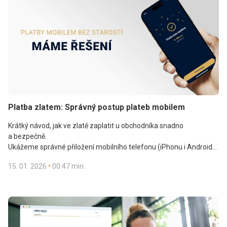
Platba zlatem: Správný postup plateb mobilem
Krátký návod, jak ve zlatě zaplatit u obchodníka snadno
a bezpečně.
Ukážeme správné přiložení mobilního telefonu (iPhonu i Android)
k NFC kartě (terminálu) a alternativu v podobě QR platby.
•
15. 01. 2026
00:47 min.
®
Web systému InGold PAY
—
https://ingoldpay.com/
. Plaťte si
zlatem bezpečně a pohodlně.