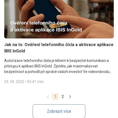
Jak na to: Ověření telefonního čísla a aktivace aplikace
IBIS InGold
Autorizace telefonního čísla je klíčem k bezpečné komunikaci a
přístupu k aplikaci IBIS InGold. Zjistěte, jak maximalizovat
bezpečnost a pohodlí při správě vašich investic! Ve videonávodu
vám ukážeme, jak jednoduše ověřit své telefonní číslo,
•
24. 04. 2025
05:41 min.
aktualizovat ho v případě potřeby a jak krok za krokem aktivovat
Získejte přístup ke zlatým rezervám, transakcím a bezkontaktním
mobilní aplikaci IBIS InGold.
platbám ve zlatě. Stáhněte si aplikaci IBIS InGold.
1
2
Zobrazit více