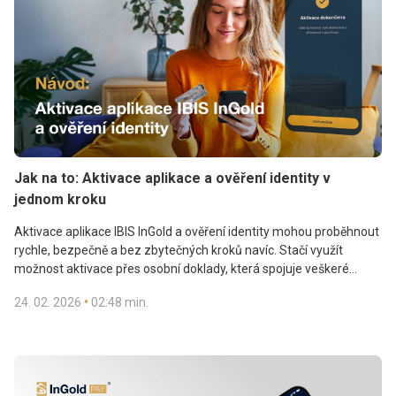
Jak na to: Aktivace aplikace a ověření identity v
jednom kroku
Aktivace aplikace IBIS InGold a ověření identity mohou proběhnout
rychle, bezpečně a bez zbytečných kroků navíc. Stačí využít
možnost aktivace přes osobní doklady, která spojuje veškeré
požadované úkony do jednoho plynulého procesu. Tento způsob
•
24. 02. 2026
02:48 min.
je ideální pro zákazníky, kteří potřebují ověřit totožnost ke své
Získejte přístup ke zlatým rezervám, transakcím a bezkontaktním
nové smlouvě a chtějí získat plně funkční přístup do aplikace
platbám ve zlatě. Stáhněte si a aktivujte aplikaci IBIS InGold.
během několika minut.
Hledáte návod, jak ověřit svoji tvář? Pokračujte
zde
.