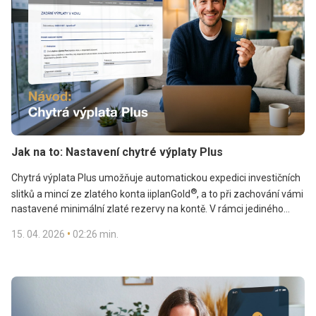
Jak na to: Nastavení chytré výplaty Plus
Chytrá výplata Plus umožňuje automatickou expedici investičních
®
slitků a mincí ze zlatého konta iiplanGold
, a to při zachování vámi
nastavené minimální zlaté rezervy na kontě. V rámci jediného
chytrého příkazu tak spojujete dvě důležité věci: získáváte fyzické
•
15. 04. 2026
02:26 min.
zlato do vlastních rukou a zároveň řídíte výši zůstatku svého
Automatická expedice je otázkou jednoho jednoduchého
zlatého konta.
nastavení. Jak chytrou výplatu Plus správně nastavit a využít její
plný potenciál, vám ukážeme krok za krokem.