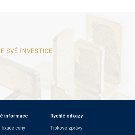
E SVÉ INVESTICE
né informace
Rychlé odkazy
 fixace ceny
Tiskové zprávy