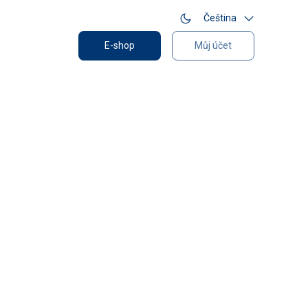
Čeština
E-shop
Můj účet