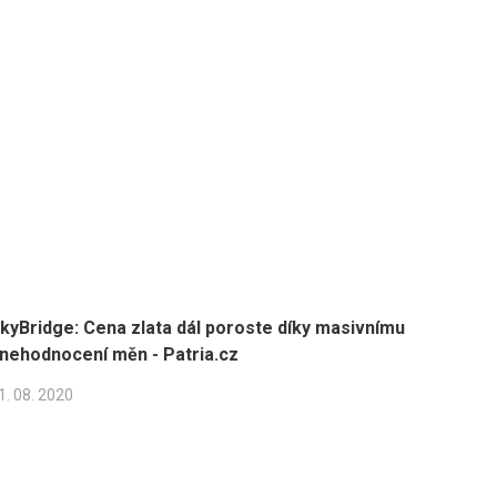
kyBridge: Cena zlata dál poroste díky masivnímu
nehodnocení měn - Patria.cz
1. 08. 2020