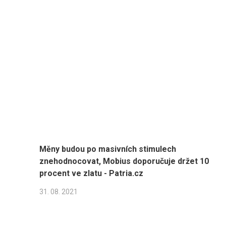
®
Znáte náš firemní produkt
iiplanMax
?
Měny budou po masivních stimulech
znehodnocovat, Mobius doporučuje držet 10
procent ve zlatu - Patria.cz
31. 08. 2021