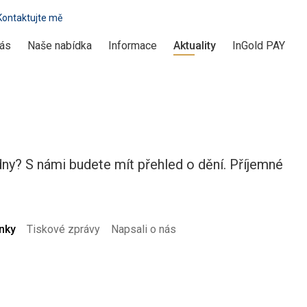
Kontaktujte mě
ás
Naše nabídka
Informace
Aktuality
InGold PAY
dny? S námi budete mít přehled o dění. Příjemné
ánky
Tiskové zprávy
Napsali o nás