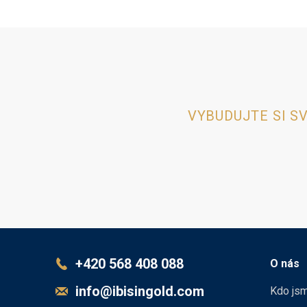
VYBUDUJTE SI S
+420 568 408 088
O nás
info@ibisingold.com
Kdo js