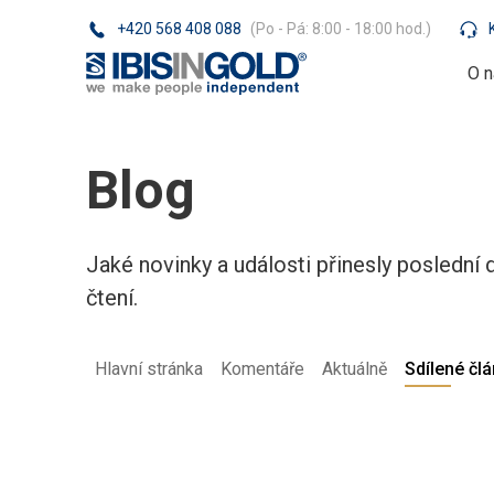
+420 568 408 088
(Po - Pá: 8:00 - 18:00 hod.)
O n
Blog
Jaké novinky a události přinesly poslední 
čtení.
Hlavní stránka
Komentáře
Aktuálně
Sdílené čl