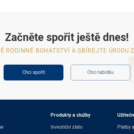
Začněte spořit ještě dnes!
VÉ RODINNÉ BOHATSTVÍ A SBÍREJTE ÚRODU Z
Chci spořit
Chci nabídku
Produkty a služby
Užiteč
me
Investiční zlato
Platby a