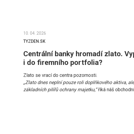
10. 04. 2026
TYZDEN.SK
Centrální banky hromadí zlato. Vyp
i do firemního portfolia?
Zlato se vrací do centra pozornosti.
„Zlato dnes neplní pouze roli doplňkového aktiva, al
základních pilířů ochrany majetku,“
říká náš obchodní
Mgr. Ing. Filip Horáček, Ph.D. pro týdeník .týždeň.
V době inflace, rostoucího zadlužení a klesající dův
ještě více posiluje – a to nejen u jednotlivců, ale i v
Podnikatelé stále častěji hledají způsob, jak systemat
I proto roste zájem o investice do fyzického zlata jako
strategie.