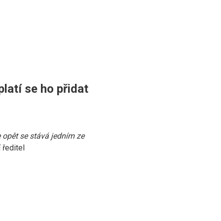
latí se ho přidat
e opět se stává jedním ze
 ředitel
ěry v měny se jeho význam
 podnikatelském sektoru.
icky chránit svůj kapitál.
 stabilního pilíře finanční