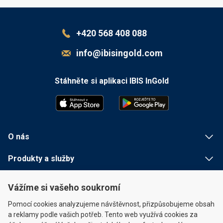
+420 568 408 088
info@ibisingold.com
Stáhněte si aplikaci IBIS InGold
O nás
Produkty a služby
Užitečné informace
Vážíme si vašeho soukromí
Rychlé odkazy
Pomocí cookies analyzujeme návštěvnost, přizpůsobujeme obsah
a reklamy podle vašich potřeb. Tento web využívá cookies za