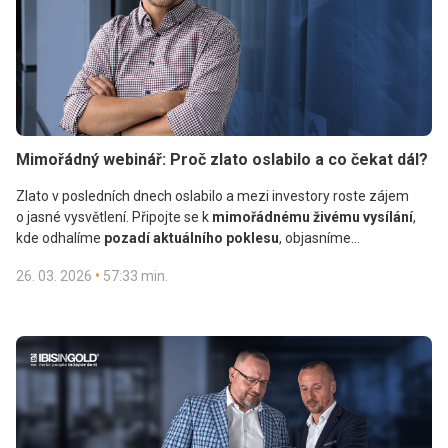
Mimořádný webinář: Proč zlato oslabilo a co čekat dál?
Zlato v posledních dnech oslabilo a mezi investory roste zájem
o jasné vysvětlení. Připojte se k
mimořádnému živému vysílání
,
kde odhalíme
pozadí aktuálního poklesu
, objasníme
nejdůležitější souvislosti
a ukážeme,
jak proměnit dnešní tržní
•
26. 03. 2026
57:33 min.
pohyby ve výhodu
.