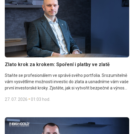
Zlato krok za krokem: Spoření i platby ve zlatě
Staňte se profesionálem ve správě svého portfolia. Srozumitelně
vám vysvětlíme možnosti investic do zlata a usnadníme vám vaše
první investorské kroky. Zjistěte, jak si vytvořit bezpečné a výnosné
portfolio, jak ochránit a zhodnotit své úspory a jak své zlaté
•
27. 07. 2026
01:03 hod.
rezervy využít i pro každodenní transakce.