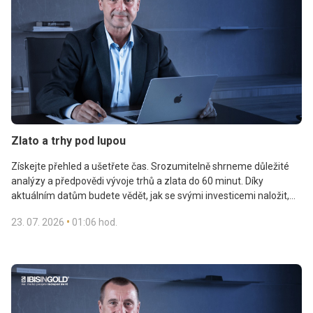
Zlato a trhy pod lupou
Získejte přehled a ušetřete čas. Srozumitelně shrneme důležité
analýzy a předpovědi vývoje trhů a zlata do 60 minut. Díky
aktuálním datům budete vědět, jak se svými investicemi naložit,
a navíc stihnete i svůj oblíbený pořad v televizi.
•
23. 07. 2026
01:06 hod.