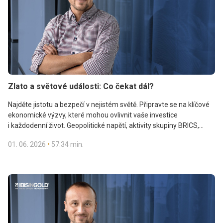
Zlato a světové události: Co čekat dál?
Najděte jistotu a bezpečí v nejistém světě. Připravte se na klíčové
ekonomické výzvy, které mohou ovlivnit vaše investice
i každodenní život. Geopolitické napětí, aktivity skupiny BRICS,
rostoucí zadlužení států a nečekané „černé labutě“ – to vše může
•
01. 06. 2026
57:34 min.
zásadně ovlivnit směřování trhů i vaše finanční rozhodnutí.